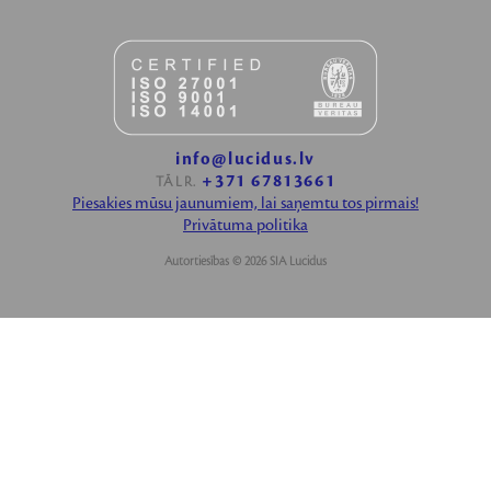
info@lucidus.lv
+371 67813661
TĀLR.
Piesakies mūsu jaunumiem, lai saņemtu tos pirmais!
Privātuma politika
Autortiesības © 2026 SIA Lucidus