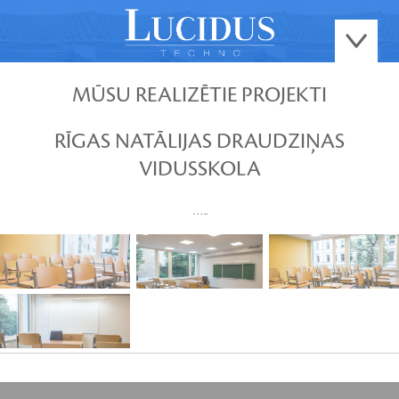
MŪSU REALIZĒTIE PROJEKTI
RĪGAS NATĀLIJAS DRAUDZIŅAS
VIDUSSKOLA
…..
APSKATĪT FOTO
APSKATĪT FOTO
APSKATĪT FOTO
APSKATĪT FOTO