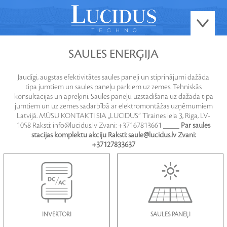
SAULES ENERĢIJA
Jaudīgi, augstas efektivitātes saules paneļi un stiprinājumi dažāda
tipa jumtiem un saules paneļu parkiem uz zemes. Tehniskās
konsultācijas un aprēķini. Saules paneļu uzstādīšana uz dažāda tipa
jumtiem un uz zemes sadarbībā ar elektromontāžas uzņēmumiem
Latvijā. MŪSU KONTAKTI SIA „LUCIDUS” Tīraines iela 3, Riga, LV-
1058 Raksti: info@lucidus.lv Zvani: +37167813661 ____
Par saules
stacijas komplektu akciju
Raksti: saule@lucidus.lv Zvani:
+37127833637
INVERTORI
SAULES PANEĻI