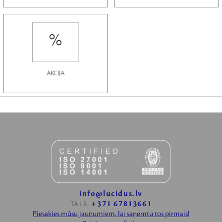
AKCIJA
info@lucidus.lv
+371 67813661
TĀLR.
Piesakies mūsu jaunumiem, lai saņemtu tos pirmais!