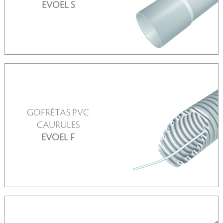
EVOEL S
GOFRĒTAS PVC
CAURULES
SKATĪT VAIRĀK
EVOEL F