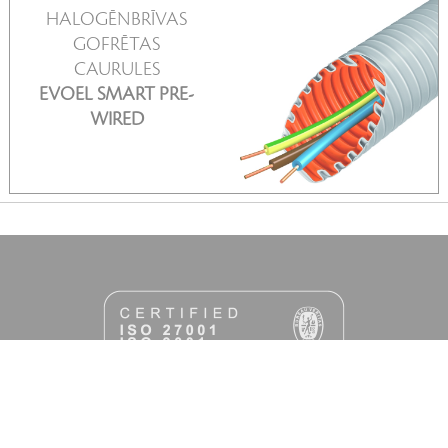
HALOGĒNBRĪVAS
GOFRĒTAS
CAURULES
SKATĪT VAIRĀK
EVOEL SMART PRE-
WIRED
info@lucidus.lv
+371 67813661
TĀLR.
Piesakies mūsu jaunumiem, lai saņemtu tos pirmais!