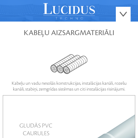
KABEĻU AIZSARGMATERIĀLI
Kabeļu un vadu nesošās konstrukcijas, instalācijas kanāli, rozešu
kanāli, stabiņi, zemgrīdas sistēmas un citi instalācijas risinājumi.
GLUDĀS PVC
CAURULES
SKATĪT VAIRĀK