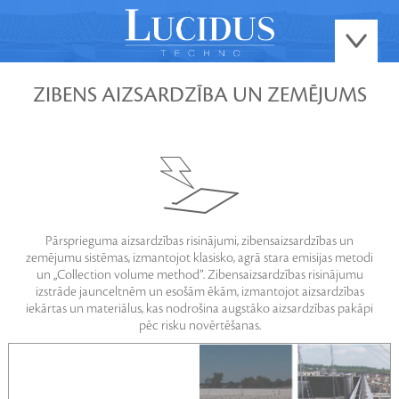
ZIBENS AIZSARDZĪBA UN ZEMĒJUMS
Pārsprieguma aizsardzības risinājumi, zibensaizsardzības un
zemējumu sistēmas, izmantojot klasisko, agrā stara emisijas metodi
un „Collection volume method”. Zibensaizsardzības risinājumu
izstrāde jaunceltnēm un esošām ēkām, izmantojot aizsardzības
iekārtas un materiālus, kas nodrošina augstāko aizsardzības pakāpi
pēc risku novērtēšanas.