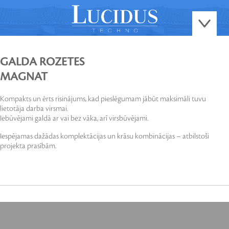
GALDA ROZETES
MAGNAT
Kompakts un ērts risinājums, kad pieslēgumam jābūt maksimāli tuvu
lietotāja darba virsmai.
Iebūvējami galdā ar vai bez vāka, arī virsbūvējami.
Iespējamas dažādas komplektācijas un krāsu kombinācijas – atbilstoši
projekta prasībām.