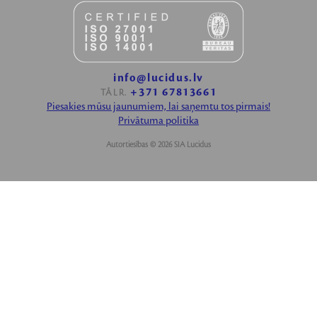
info@lucidus.lv
+371 67813661
TĀLR.
Piesakies mūsu jaunumiem, lai saņemtu tos pirmais!
Privātuma politika
Autortiesības © 2026 SIA Lucidus