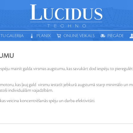
TU GALERIJA
PLANIX
ONLINE VEIKALS
PIEGĀDE
MEKLĒT
AULES ENERĢIJA
SMART
ELEKTROINSTALĀCIJA
ELEKTR
TUMU
espēju mainīt galda virsmas augstumu, kas savukārt dod iespēju to pieregulēt
romotoru, kas ļauj gald virsmu iestatīt jebkurā augstumā starp minimālo un 
lstoši individuālām vajadzībām.
, kas veicina koncentrēšanās spēju un darba efektivitāti.