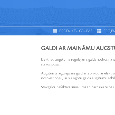
PRODUKTU GRUPAS
PROJEK
APGAISMOJUMS
S
GALDI AR MAINĀMU AUGS
Elektriski augstumā regulējams galds nodrošina i
stāvus pozai.
Augstumā regulējamie galdi ir aprīkoti ar elekt
nospiest pogu, lai pielāgotu galda augstumu atbi
Stāvgaldi ir efektīvs risinājums arī pārrunu telpās