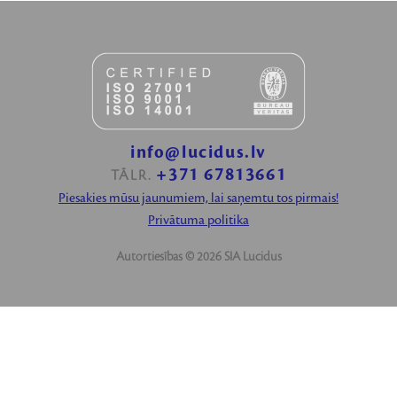
info@lucidus.lv
+371 67813661
TĀLR.
Piesakies mūsu jaunumiem, lai saņemtu tos pirmais!
Privātuma politika
Autortiesības © 2026 SIA Lucidus