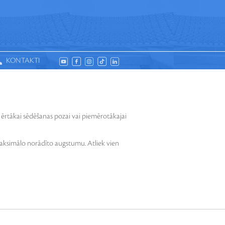
KONTAKTI
OSADALNES
DESIGN
 ērtākai sēdēšanas pozai vai piemērotākajai
maksimālo norādīto augstumu. Atliek vien