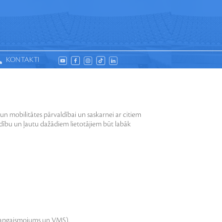
KONTAKTI
OSADALNES
DESIGN
un mobilitātes pārvaldībai un saskarnei ar citiem
ldību un ļautu dažādiem lietotājiem būt labāk
lu apgaismojums un VMS).