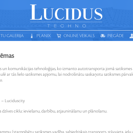
TU GALERIJA
PLANIX
ONLINE VEIKALS
PIEGĀDE
MEKLĒT
AULES ENERĢIJA
SMART
ELEKTROINSTALĀCIJA
ELEKTR
stēmas
jas un komunikācijas tehnoloģijas, ko izmanto autotransporta jomā satiksmes 
aulē ar tās lielo satiksmes apjomu, lai nodrošinātu saskaņotu satiksmes pārva
u.
 – Luciduscity
s dzīves ciklu: ieviešanu, darbību, atjaunināšanu un plānošanu.
ammu (starppilsētu satiksmes vadība, sabiedriskais transports, stāvvieta, ie