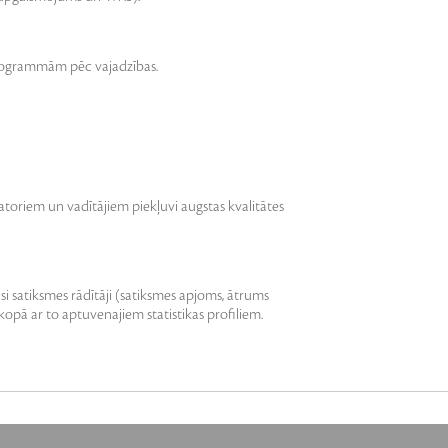
programmām pēc vajadzības.
toriem un vadītājiem piekļuvi augstas kvalitātes
si satiksmes rādītāji (satiksmes apjoms, ātrums
 kopā ar to aptuvenajiem statistikas profiliem.