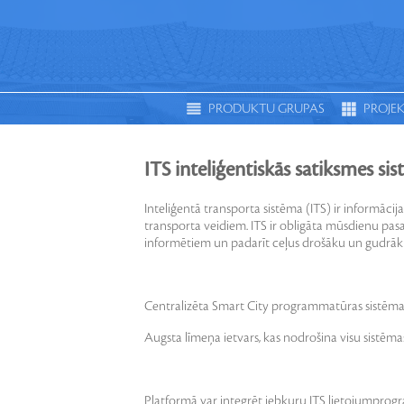
PRODUKTU GRUPAS
PROJEK
APGAISMOJUMS
S
ITS inteliģentiskās satiksmes si
Inteliģentā transporta sistēma (ITS) ir informāci
transporta veidiem. ITS ir obligāta mūsdienu pas
informētiem un padarīt ceļus drošāku un gudrāk
Centralizēta Smart City programmatūras sistēma
Augsta līmeņa ietvars, kas nodrošina visu sistēma
Platformā var integrēt jebkuru ITS lietojumprogr