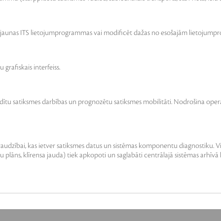
ot jaunas ITS lietojumprogrammas vai modificēt dažas no esošajām lietojum
 grafiskais interfeiss.
ldītu satiksmes darbības un prognozētu satiksmes mobilitāti. Nodrošina opera
raudzībai, kas ietver satiksmes datus un sistēmas komponentu diagnostiku. Vi
ālu plāns, klīrensa jauda) tiek apkopoti un saglabāti centrālajā sistēmas arhīvā