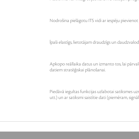
Nodrošina pielāgotu ITS vidi ar iespēju pievien
Īpaši elastīgs, lietotājam draudzīgs un daudzvalodu
Apkopo reāllaika datus un izmanto tos, lai pārva
datiem stratēģiskai plānošanai.
Piedāvā iegultas funkcijas uzlabotai satiksmes uz
utt.) un ar satiksmi saistītie dati (piemēram, sign