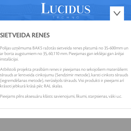
SIETVEIDA RENES
Polijas uzņēmuma BAKS ražotās sietveida renes platumā no 35-600mm un
ar borta augstumiem no 35, 60,110 mm. Pieejamas gan iekšējai gan ārējai
instalācijai.
Atbilstoši projekta prasībām renes ir pieejamas no sekojošiem materiāliem:
tērauds ar lentveida cinkojumu (Sendzimir metode), karsti cinkots tērauds
(iegremdēšanas metode), nerūsējošs tērauds. Visi produkti ir pieejami arī
krāsoti jebkurā krāsā pēc RAL skalas.
Pieejams pilns aksesuāru klāsts: savienojumi, līkumi, starpsienas, vāki u.c.