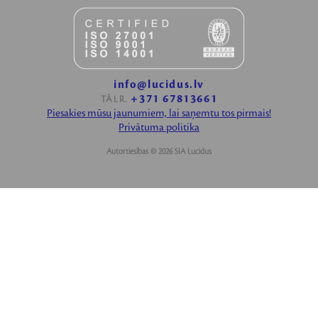
info@lucidus.lv
+371 67813661
TĀLR.
Piesakies mūsu jaunumiem, lai saņemtu tos pirmais!
Privātuma politika
Autortiesības © 2026 SIA Lucidus