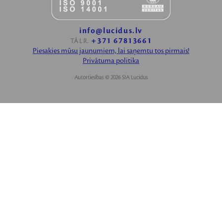
info@lucidus.lv
+371 67813661
TĀLR.
Piesakies mūsu jaunumiem, lai saņemtu tos pirmais!
Privātuma politika
Autortiesības © 2026 SIA Lucidus