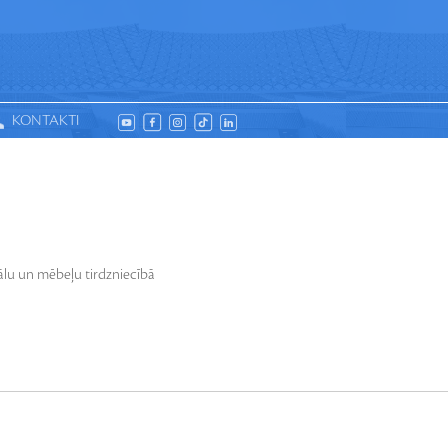
KONTAKTI
OSADALNES
DESIGN
iālu un mēbeļu tirdzniecībā