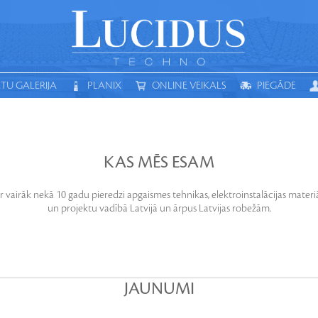
TU GALERIJA
PLANIX
ONLINE VEIKALS
PIEGĀDE
MEKLĒT
AULES ENERĢIJA
SMART
ELEKTROINSTALĀCIJA
ELEKTR
KAS MĒS ESAM
r vairāk nekā 10 gadu pieredzi apgaismes tehnikas, elektroinstalācijas mater
un projektu vadībā Latvijā un ārpus Latvijas robežām.
JAUNUMI