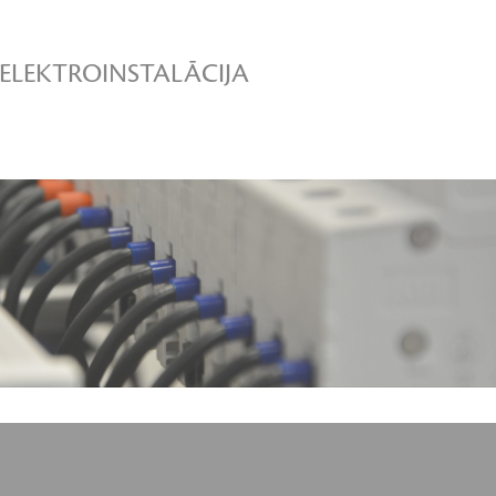
SAULES ENERĢIJA
SKATĪT VAIRĀK