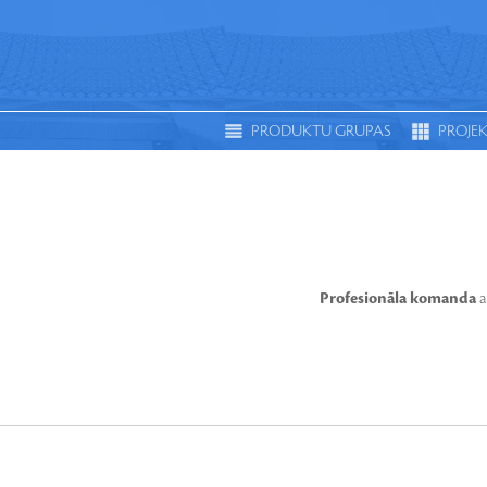
PRODUKTU GRUPAS
PROJEK
APGAISMOJUMS
S
Profesionāla komanda
a