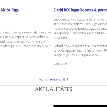
 klubā Rīgā.
Darbi RIX Rīgas lidostas 4. per
Lepojamies, ka Lucidus ir daļa no vien
attīstības projektiem – RIX Rīgas lidos
nodrošina specializētus apgaismojuma i
tu detaļu. Ar lepnumu dalāmies ar vēl
kur drošība, uzticamība un atbilstība s
esign bija iespēja pārvērst arhitektu
prioritāte.
ētiski augstvērtīgā vidē – jaunajā
o attīstījis LNK Properties un būvējis
Šobrīd objektā norisinās aktīvi montāž
tērauda apgaismojuma masti, katrs 30 
kroņiem gaismekļu stiprināšanai.
Lasīt tālāk…
Vairāk jaunumu ŠEIT
AKTUALITĀTES