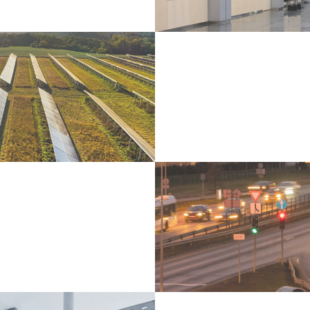
Vairāk informācijas –
https://lucidus.lv/planix-r1/