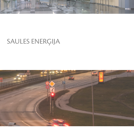
SKATĪT VAIRĀK