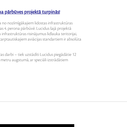
ona pārbūves projektā turpinās!
a no nozīmīgākajiem lidostas infrastruktūras
tas 4. perona pārbūvē. Lucidus šajā projektā
nfrastruktūras risinājumus lidlauka teritorijai,
tarptautiskajiem aviācijas standartiem ir absolūta
as darbi – tiek uzstādīti Lucidus piegādātie 12
metru augstumā, ar speciāli izstrādātiem