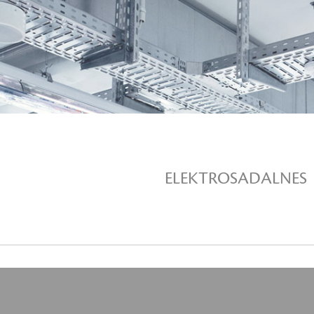
SKATĪT VAIRĀK
SMART