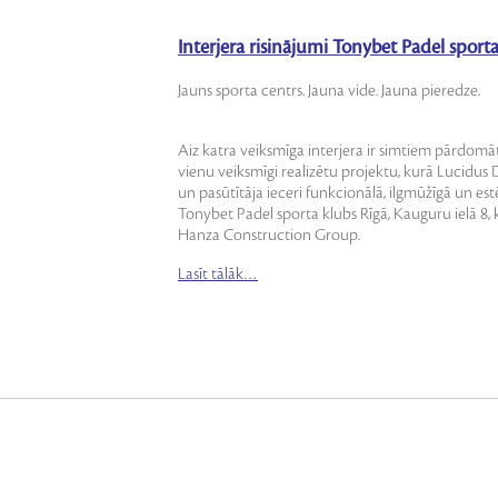
Interjera risinājumi Tonybet Padel sporta
Jauns sporta centrs. Jauna vide. Jauna pieredze.
Aiz katra veiksmīga interjera ir simtiem pārdomā
vienu veiksmīgi realizētu projektu, kurā Lucidus D
un pasūtītāja ieceri funkcionālā, ilgmūžīgā un est
Tonybet Padel sporta klubs Rīgā, Kauguru ielā 8, k
Hanza Construction Group.
Lasīt tālāk…