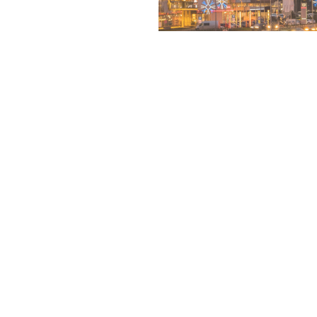
SMART
SKATĪT VAIRĀK