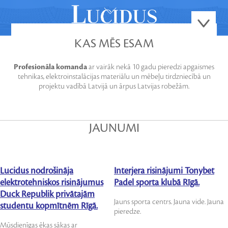
KAS MĒS ESAM
Profesionāla komanda
ar vairāk nekā 10 gadu pieredzi apgaismes
tehnikas, elektroinstalācijas materiālu un mēbeļu tirdzniecībā un
projektu vadībā Latvijā un ārpus Latvijas robežām.
JAUNUMI
Lucidus nodrošināja
Interjera risinājumi Tonybet
elektrotehniskos risinājumus
Padel sporta klubā Rīgā.
Duck Republik privātajām
Jauns sporta centrs. Jauna vide. Jauna
studentu kopmītnēm Rīgā.
pieredze.
Mūsdienīgas ēkas sākas ar