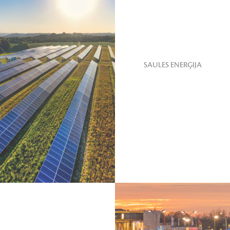
SAULES ENERĢIJA
SKATĪT VAIRĀK