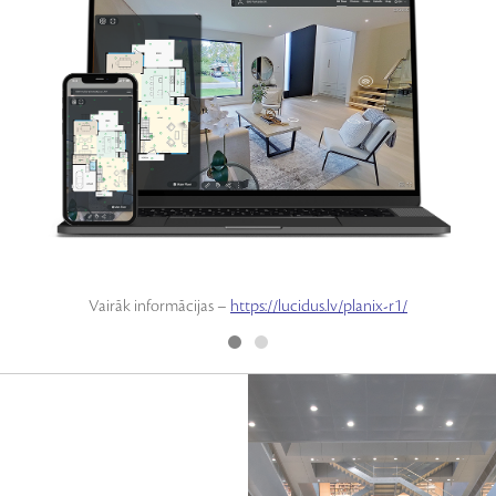
Vairāk informācijas –
https://lucidus.lv/planix-r1/