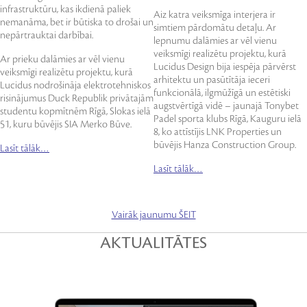
infrastruktūru, kas ikdienā paliek
Aiz katra veiksmīga interjera ir
nemanāma, bet ir būtiska to drošai un
simtiem pārdomātu detaļu. Ar
nepārtrauktai darbībai.
lepnumu dalāmies ar vēl vienu
veiksmīgi realizētu projektu, kurā
Ar prieku dalāmies ar vēl vienu
Lucidus Design bija iespēja pārvērst
veiksmīgi realizētu projektu, kurā
arhitektu un pasūtītāja ieceri
Lucidus nodrošināja elektrotehniskos
funkcionālā, ilgmūžīgā un estētiski
risinājumus Duck Republik privātajām
augstvērtīgā vidē – jaunajā Tonybet
studentu kopmītnēm Rīgā, Slokas ielā
Padel sporta klubs Rīgā, Kauguru ielā
51, kuru būvējis SIA Merko Būve.
8, ko attīstījis LNK Properties un
būvējis Hanza Construction Group.
Lasīt tālāk…
Lasīt tālāk…
Vairāk jaunumu ŠEIT
AKTUALITĀTES